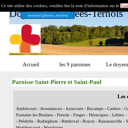
Aller au contenu
Ce site utilise des cookies, veuillez lire la note d'information sur le
Trai
Doyenné 7 Vallées-Ternois
Voir les évènements vécus en
doyenné (photos, articles)
Accueil
les 9 paroisses
Le doyen
▼
Paroisse Saint-Pierre et Saint-Paul
Les 
Ambricourt - Avondances - Azincourt - Bucamps - Canlers - Co
Fontaine les Boulans - Fressin - Fruges - Hézecques - Lebiez 
- Prédefin - Radinghem - Rimboval - Royon - Ruisseauville - Sai
Wambercourt - Wandonne