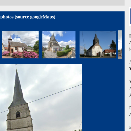
t photos (source googleMaps)
P
P