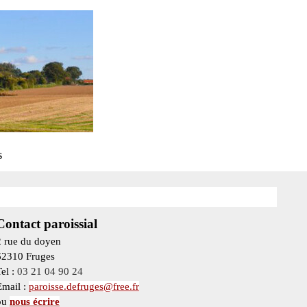
s
Contact paroissial
2 rue du doyen
62310 Fruges
Tel :
03 21 04 90 24
Email :
paroisse.defruges@free.fr
ou
nous écrire