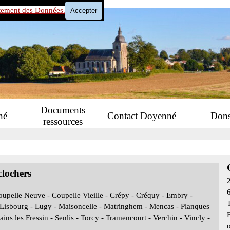
tement des Données.
Accepter
Sauter le menu
Documents
né
Contact Doyenné
Don
ressources
clochers
upelle Neuve - Coupelle Vieille - Crépy - Créquy - Embry -
- Lisbourg - Lugy - Maisoncelle - Matringhem - Mencas - Planques
ns les Fressin - Senlis - Torcy - Tramencourt - Verchin - Vincly -