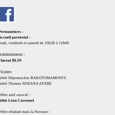
Permanences :
Accueil paroissial :
jeudi, vendredi et samedi de 10h30 à 12h00
Administrateur
:
Vincent BLIN
Vicaires
Abbé Népomucène RAKOTOMAMONJY.
Abbé
Thomas NDZANA AYEBE
rêtre ainé associé :
A
b
bé Léon Caresmel
rêtre résidant dans la Paroisse :